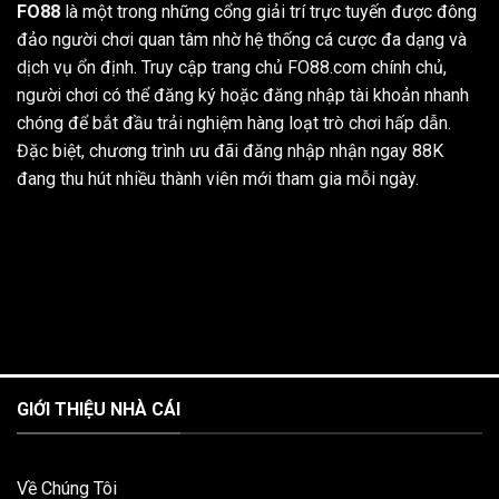
FO88
là một trong những cổng giải trí trực tuyến được đông
đảo người chơi quan tâm nhờ hệ thống cá cược đa dạng và
dịch vụ ổn định. Truy cập trang chủ FO88.com chính chủ,
người chơi có thể đăng ký hoặc đăng nhập tài khoản nhanh
chóng để bắt đầu trải nghiệm hàng loạt trò chơi hấp dẫn.
Đặc biệt, chương trình ưu đãi đăng nhập nhận ngay 88K
đang thu hút nhiều thành viên mới tham gia mỗi ngày.
GIỚI THIỆU NHÀ CÁI
Về Chúng Tôi